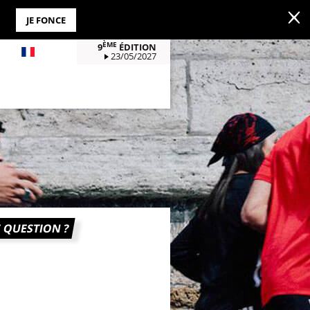
JE FONCE
ÈME
9
ÉDITION
FR
23/05/2027
 QUESTION ?